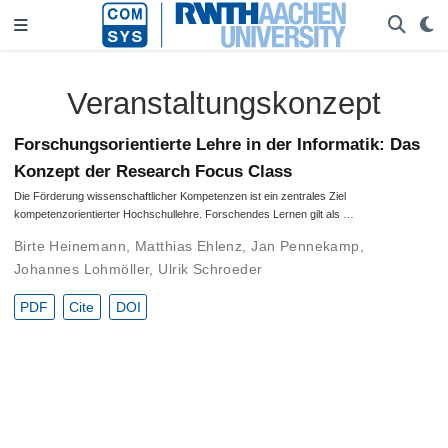
Veranstaltungskonzept
Forschungsorientierte Lehre in der Informatik: Das
Konzept der Research Focus Class
Die Förderung wissenschaftlicher Kompetenzen ist ein zentrales Ziel
kompetenzorientierter Hochschullehre. Forschendes Lernen gilt als …
Birte Heinemann
,
Matthias Ehlenz
,
Jan Pennekamp
,
Johannes Lohmöller
,
Ulrik Schroeder
PDF
Cite
DOI