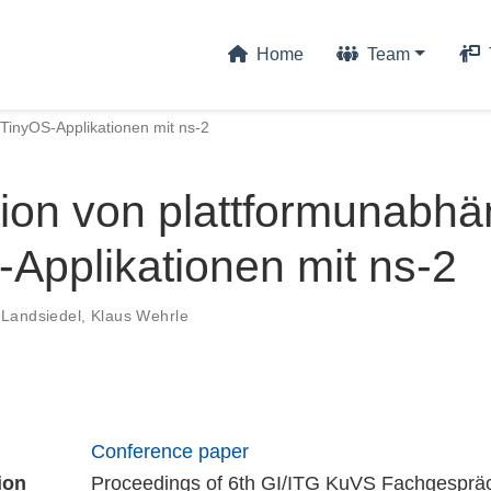
Home
Team
TinyOS-Applikationen mit ns-2
tion von plattformunabh
Applikationen mit ns-2
 Landsiedel
,
Klaus Wehrle
Conference paper
ion
Proceedings of 6th GI/ITG KuVS Fachgesprä