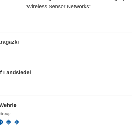
‘‘Wireless Sensor Networks’’
aragazki
af Landsiedel
Wehrle
Group