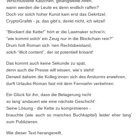
Verschlüsselte Kätzchen, gelangweilte Affen,
wann werden die Leute es denn endlich raffen?
Doch vor solch hoher Kunst kam erst das Gekritzel,
CryptoGrafitti - ja, das gibt’s; denkt nicht, ich witzel!
“Blockiert die Kette!” hört er die Lawmaker schrei’n,
“wie kommt solch’ ein Zeug nur in die Blockchain rein?”
Drum holt Roman sich ’nen Rechtsbeistand,
solch “illicit content”, der ist potentiell brisant!
Das kommt auch keine Sekunde zu spät,
denn auch die Presse will wissen, wie’s steht!
Derweil daheim die Kolleg:innen sich des Ansturms erwehren,
durft Urlaubs-Roman fast mit dem Fernsehn verkehren.
Ein Glück für ihn, dass die Belagerung nicht
so lang’ andauert wie eine nächste Geschicht’:
Seine Lösung - die Kette zu komprimieren -
brauchte (wie auch so manches Buchkapitel) leider eher lang’
zum Publizieren.
Wie dieser Text herangereift,