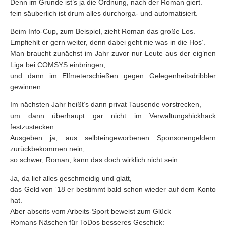
Denn im Grunde ist’s ja die Ordnung, nach der Roman giert.
fein säuberlich ist drum alles durchorga- und automatisiert.
Beim Info-Cup, zum Beispiel, zieht Roman das große Los.
Empfiehlt er gern weiter, denn dabei geht nie was in die Hos’.
Man braucht zunächst im Jahr zuvor nur Leute aus der eig’nen
Liga bei COMSYS einbringen,
und dann im Elfmeterschießen gegen Gelegenheitsdribbler
gewinnen.
Im nächsten Jahr heißt’s dann privat Tausende vorstrecken,
um dann überhaupt gar nicht im Verwaltungshickhack
festzustecken.
Ausgeben ja, aus selbteingeworbenen Sponsorengeldern
zurückbekommen nein,
so schwer, Roman, kann das doch wirklich nicht sein.
Ja, da lief alles geschmeidig und glatt,
das Geld von ‘18 er bestimmt bald schon wieder auf dem Konto
hat.
Aber abseits vom Arbeits-Sport beweist zum Glück
Romans Näschen für ToDos besseres Geschick: