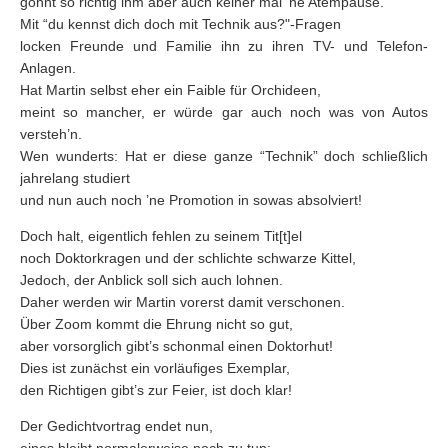
gönnt so richtig ihm aber auch keiner mal ’ne Atempause.
Mit “du kennst dich doch mit Technik aus?"-Fragen
locken Freunde und Familie ihn zu ihren TV- und Telefon-
Anlagen.
Hat Martin selbst eher ein Faible für Orchideen,
meint so mancher, er würde gar auch noch was von Autos
versteh’n.
Wen wunderts: Hat er diese ganze “Technik” doch schließlich
jahrelang studiert
und nun auch noch ’ne Promotion in sowas absolviert!
Doch halt, eigentlich fehlen zu seinem Tit[t]el
noch Doktorkragen und der schlichte schwarze Kittel,
Jedoch, der Anblick soll sich auch lohnen.
Daher werden wir Martin vorerst damit verschonen.
Über Zoom kommt die Ehrung nicht so gut,
aber vorsorglich gibt’s schonmal einen Doktorhut!
Dies ist zunächst ein vorläufiges Exemplar,
den Richtigen gibt’s zur Feier, ist doch klar!
Der Gedichtvortrag endet nun,
eines bleibt normalerweise noch zu tun: