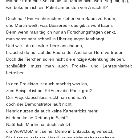
Mathe? Formeln? Selbst die tun Martin nicht weh: Sag mir, f(x),
wie bekomm ich ein Paket am besten von A nach B?
Doch halt! Ein Eichhörnchen klettert von Baum zu Baum,
und Martin weiß: was Besseres - das gibt’s wohl kaum.
Denn wenn man täglich nur an Forschungsfragen denkt,
man sonst sehr schnell in Überlegungen festhängt.
Und willst du dir wilde Tiere anschauen,
brauchst du nur auf die Fauna der Aachener Hörn vertrauen.
Doch die Tierchen sollen nicht die einzige Ablenkung bleiben,
schließlich muss man auch Projekt- und Lehrstuhlarbeit
betreiben.
In den Projekten ist auch mächtig was los,
zum Beispiel ist bei PREserv die Panik groß!
Der Projektabschluss rückt nah und näh’r,
doch der Demonstrator läuft nicht.
Henrik nützen da auch keine Kartentricks mehr,
ist denn keine Rettung in Sicht?
Natürlich! Martin hat doch zuletzt
die WoWMoM mit seiner Demo in Entzückung versetzt.
Die Lösung ist leicht, Henrik muss nicht mehr schwitzen: