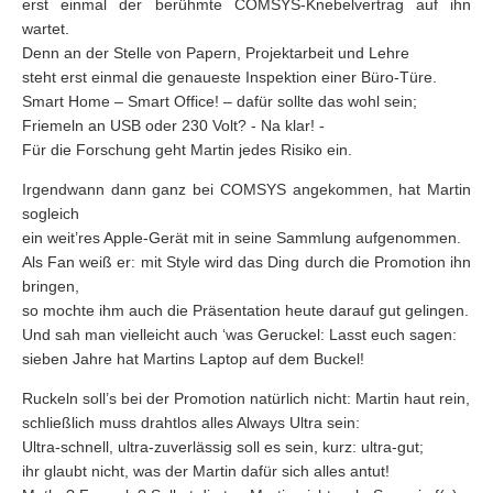
erst einmal der berühmte COMSYS-Knebelvertrag auf ihn
wartet.
Denn an der Stelle von Papern, Projektarbeit und Lehre
steht erst einmal die genaueste Inspektion einer Büro-Türe.
Smart Home – Smart Office! – dafür sollte das wohl sein;
Friemeln an USB oder 230 Volt? - Na klar! -
Für die Forschung geht Martin jedes Risiko ein.
Irgendwann dann ganz bei COMSYS angekommen, hat Martin
sogleich
ein weit’res Apple-Gerät mit in seine Sammlung aufgenommen.
Als Fan weiß er: mit Style wird das Ding durch die Promotion ihn
bringen,
so mochte ihm auch die Präsentation heute darauf gut gelingen.
Und sah man vielleicht auch ‘was Geruckel: Lasst euch sagen:
sieben Jahre hat Martins Laptop auf dem Buckel!
Ruckeln soll’s bei der Promotion natürlich nicht: Martin haut rein,
schließlich muss drahtlos alles Always Ultra sein:
Ultra-schnell, ultra-zuverlässig soll es sein, kurz: ultra-gut;
ihr glaubt nicht, was der Martin dafür sich alles antut!