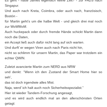
Es geht - hatte James eigentlich keine Zeit? - zur PADS nach
Singapur.
Und auch nach Kreta, Coimbra, oder auch nach, französisch,
Bostón -
für Martin geht’s um die halbe Welt - und gleich drei mal noch
zur WoWMoM.
Auch huckepack oder durch fremde Hände schickt Martin dann
noch die Daten,
ein Accept ließ auch dafür nicht lang auf sich warten.
Und durft’ er wegen Viren auch nach Paris nicht hin,
nicht so schlimm für unsern Martin, das Paper war trotzdem ein
echter QWIN.
Zuletzt avancierte Martin zum NERD aus NRW
und denkt: “Wenn ich den Zustand der Smart Home hier so
seh’,
das ist doch irgendwie alles Mist.
Naja, werd’ ich halt auch noch Sicherheitsspezialist.”
Hier ist wieder Tandem-Forschung angesagt,
und es wird auch endlich mal an den allerschönsten Orten
getagt: