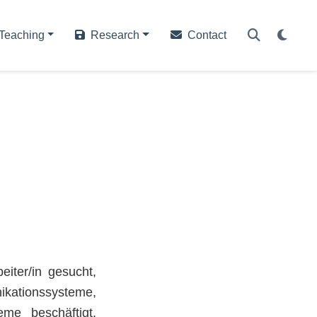
Teaching
Research
Contact
eiter/in gesucht,
kationssysteme,
eme beschäftigt.